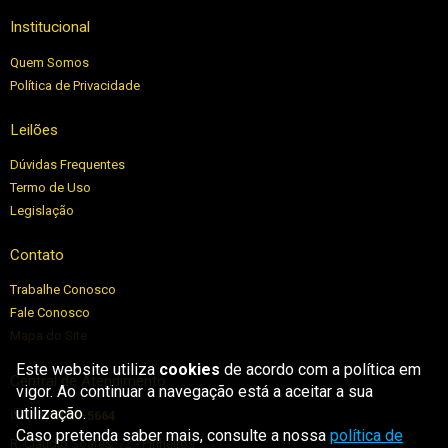
Institucional
Quem Somos
Política de Privacidade
Leilões
Dúvidas Frequentes
Termo de Uso
Legislação
Contato
Trabalhe Conosco
Fale Conosco
Mapa do Site
Este website utiliza
cookies
de acordo com a política em
Central de Atendimento
vigor. Ao continuar a navegação está a aceitar a sua
utilização.
(11) 5026-5664
Caso pretenda saber mais, consulte a nossa
política de
R. Cláudio Soares, 72 - Pinheiros